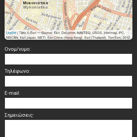
Leaflet
| Tiles © Esri — Source: Esri, DeLorme, NAVTEQ, USGS, Intermap, iPC,
NRCAN, Esri Japan, METI, Esri China (Hong Kong), Esri (Thailand), TomTom, 2012
Ονομ/νυμο:
Τηλέφωνο:
E-mail:
Σημειώσεις: