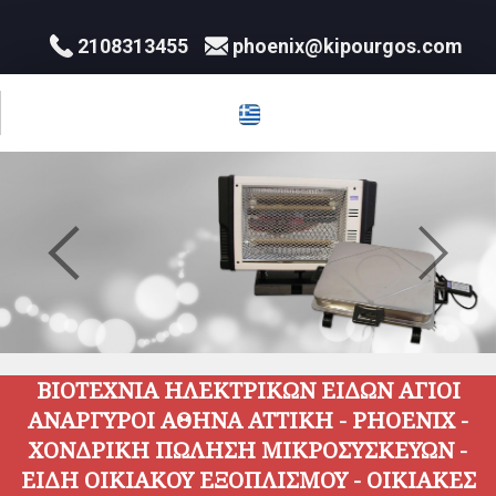
2108313455
phoenix@kipourgos.com
ΒΙΟΤΕΧΝΙΑ ΗΛΕΚΤΡΙΚΩΝ ΕΙΔΩΝ ΑΓΙΟΙ
ΑΝΑΡΓΥΡΟΙ ΑΘΗΝΑ ΑΤΤΙΚΗ - PHOENIX -
ΧΟΝΔΡΙΚΗ ΠΩΛΗΣΗ ΜΙΚΡΟΣΥΣΚΕΥΩΝ -
ΕΙΔΗ ΟΙΚΙΑΚΟΥ ΕΞΟΠΛΙΣΜΟΥ - ΟΙΚΙΑΚΕΣ